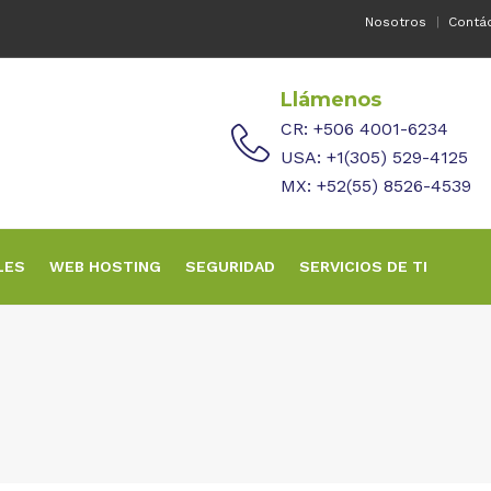
Nosotros
Contá
Llámenos
CR: +506 4001-6234
USA: +1(305) 529-4125
MX: +52(55) 8526-4539
LES
WEB HOSTING
SEGURIDAD
SERVICIOS DE TI