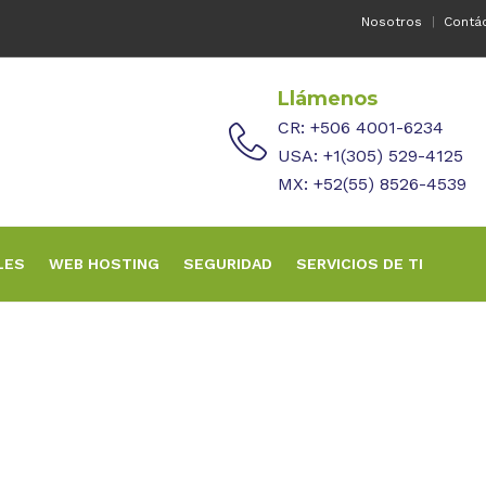
Nosotros
Contá
Llámenos
CR: +506 4001-6234
USA: +1(305) 529-4125
MX: +52(55) 8526-4539
LES
WEB HOSTING
SEGURIDAD
SERVICIOS DE TI