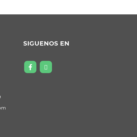
SIGUENOS EN
5
9
com