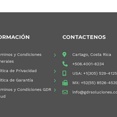
ORMACIÓN
CONTACTENOS
rminos y Condiciones
Cartago, Costa Rica
nerales
+506.4001-6234
itica de Privacidad
USA: +1(305) 529-412
itica de Garantía
MX: +52(55) 8526-453
rminos y Condiciones GDR
info@gdrsoluciones.
oud