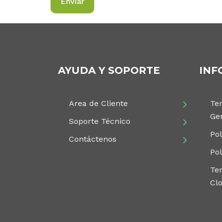
AYUDA Y SOPORTE
INF
Area de Cliente
Te
Ge
Soporte Técnico
Pol
Contáctenos
Pol
Te
Cl